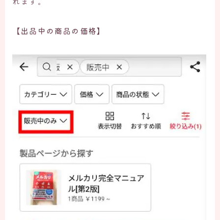
れます。
【
出品中の商品の価格
】