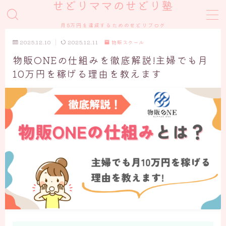
せどりママのせどり塾
月5万円を達成するためのせどりブログ
MENU
2025.12.10
2025.12.11
物販スクール
物販ONEの仕組みを徹底解説!主婦でも月
スクール
10万円を稼げる理由を教えます
物販スクール
AIスクール
せどりノウハウ
メルカリ
Amazon
eBay
その他