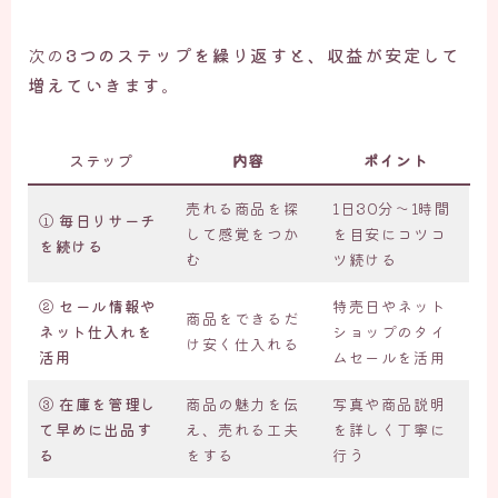
次の
3つのステップを繰り返すと、収益が安定して
増えていきます
。
ステップ
内容
ポイント
売れる商品を探
1日30分〜1時間
① 毎日リサーチ
して感覚をつか
を目安にコツコ
を続ける
む
ツ続ける
② セール情報や
特売日やネット
商品をできるだ
ネット仕入れを
ショップのタイ
け安く仕入れる
活用
ムセールを活用
③ 在庫を管理し
商品の魅力を伝
写真や商品説明
て早めに出品す
え、売れる工夫
を詳しく丁寧に
る
をする
行う