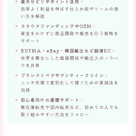
楽天せどりやポイント活用
：
効率よく利益を伸ばす仕入れ術やツールの使
い方を解説
クラウドファンディングやOEM
：
資金をかけずに商品開発や販売を行う戦略を
サポート
BUYMA・eBay・韓国輸出など越境EC
：
世界を舞台にした販路開拓や輸出入のノウハ
ウを共有
ブランドリペアやアンティークコイン
：
ニッチ市場で差別化して稼ぐための実践法を
伝授
初心者向けの基礎サポート
：
無在庫転売や国内転売など、初めての人でも
取り組みやすい方法をフォロー