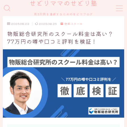
せどりママのせどり塾
月5万円を達成するためのせどりブログ
MENU
2025.08.23
2025.08.25
物販スクール
物販総合研究所のスクール料金は高い？
スクール
77万円の噂や口コミ評判を検証！
物販スクール
AIスクール
せどりノウハウ
メルカリ
Amazon
eBay
その他