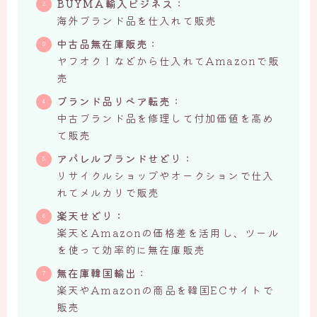
BUYMA輸入ビジネス
：
海外ブランド品を仕入れて販売
中古品無在庫販売
：
ヤフオク！などから仕入れてAmazonで販
売
ブランド品リペア転売
：
中古ブランド品を修理して付加価値を高め
て販売
アパレルブランドせどり
：
リサイクルショップやオークションで仕入
れてメルカリで販売
楽天せどり：
楽天とAmazonの価格差を活用し、ツール
を使って効率的に無在庫販売
無在庫韓国輸出
：
楽天やAmazonの商品を韓国ECサイトで
販売