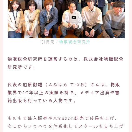
引用元：
物販総合研究所
物販総合研究所を運営するのは、株式会社物販総合
研究所
です。
代表の船原徹雄（ふなはら てつお）さんは、物販
業界で10年以上の実績を持ち、メディア出演や書
籍出版も行っている人物で
す。
もともと輸入販売やAmazon転売で成果を上げ、
そこからノウハウを体系化してスクールを立ち上げ