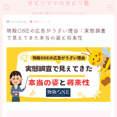
せどりママのせどり塾
月5万円を達成するためのせどりブログ
MENU
2025.06.08
物販スクール
物販ONEの広告がうざい理由｜実態調査
スクール
で見えてきた本当の姿と将来性
物販スクール
AIスクール
せどりノウハウ
メルカリ
Amazon
eBay
その他