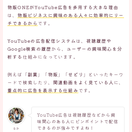
物販ONEがYouTube広告を多用する大きな理由
は、
物販ビジネスに興味のある人々に効率的にリー
チできるから
です。
YouTubeの広告配信システム
は、
視聴履歴や
Google検索の履歴
から、
ユーザーの興味関心を分
析する
仕組みになっています。
例えば「
副業
」「
物販
」「
せどり
」といったキーワ
ードで検索したり、
関連動画をよく見ている人
に、
重点的に広告を表示する仕組み
です。
YouTube広告は視聴履歴などから興
味関心のある人にピンポイントで配信
できるのが強みですよね！
るか