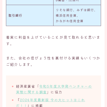
りそな銀行、みずほ銀行、
取引銀行
横浜信用金庫、
かながわ信用金庫
着実に利益を上げていることが見て取れると思いま
す。
また、会社の信ぴょう性を裏付ける実績もいくつか
ご紹介します。
経済産業省「
令和5年度大学発ベンチャーの
実態に関する調査
」に協力
『
2024年度最新版 今の大ヒットはこれ
だ！！
』に掲載