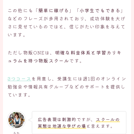
この他にも「
簡単に稼げる
」「
小学生でもできる
」
などのフレーズが多用されており、成功体験を大げ
さに見せているのではと、信じがたい印象を与えて
います。
ただし物販ONEは、
明確な料金体系と学習カリキ
ュラムを持つ物販スクール
です。
3つコース
を用意し、受講生には週1回のオンライン
勉強会や情報共有グループなどのサポートを提供し
ています。
広告表現は刺激的
ですが、
スクールの
実態は地道な学びの場
と言えます。
るか