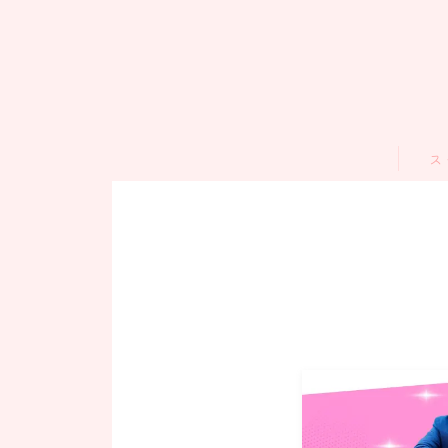
ス
物販
AIス