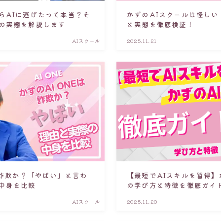
らAIに逃げたって本当？そ
かずのAIスクールは怪しい
の実態を解説します
と実態を徹底検証！
AIスクール
2025.11.21
は詐欺か？「やばい」と言わ
【最短でAIスキルを習得】
中身を比較
の学び方と特徴を徹底ガイ
AIスクール
2025.11.20