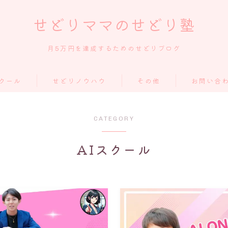
せどりママのせどり塾
月5万円を達成するためのせどりブログ
クール
せどりノウハウ
その他
お問い合
スクール
メルカリ
CATEGORY
Amazon
クール
AIスクール
eBay