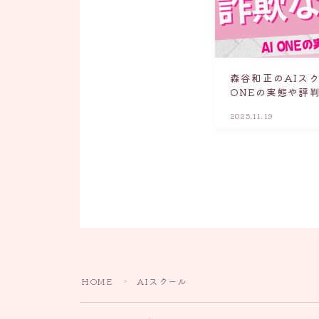
森谷和正のAIス
ONEの実態や評
2025.11.19
HOME
AIスクール
＞